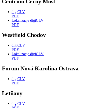
Centrum Černý Most
digiCLV
PDF
Lokalizacje digiCLV
PDF
Westfield Chodov
digiCLV
PDF
Lokalizacje digiCLV
PDF
Forum Nová Karolina Ostrava
digiCLV
PDF
Letňany
digiCLV
PDF