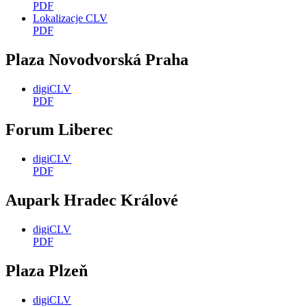
PDF
Lokalizacje CLV
PDF
Plaza Novodvorská Praha
digiCLV
PDF
Forum Liberec
digiCLV
PDF
Aupark Hradec Králové
digiCLV
PDF
Plaza Plzeň
digiCLV