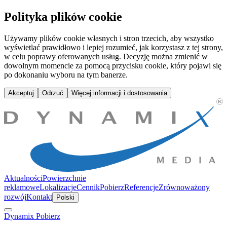
Pobierz | Dynamix Media
Polityka plików cookie
Używamy plików cookie własnych i stron trzecich, aby wszystko
wyświetlać prawidłowo i lepiej rozumieć, jak korzystasz z tej strony,
w celu poprawy oferowanych usług. Decyzję można zmienić w
dowolnym momencie za pomocą przycisku cookie, który pojawi się
po dokonaniu wyboru na tym banerze.
Akceptuj
Odrzuć
Więcej informacji i dostosowania
Aktualności
Powierzchnie
reklamowe
Lokalizacje
Cennik
Pobierz
Referencje
Zrównoważony
rozwój
Kontakt
Polski
Dynamix
Pobierz