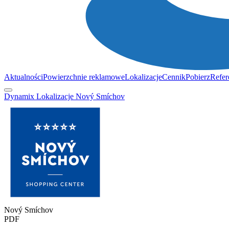
Aktualności
Powierzchnie reklamowe
Lokalizacje
Cennik
Pobierz
Refer
Dynamix
Lokalizacje
Nový Smíchov
Nový Smíchov
PDF