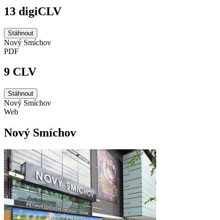
13 digiCLV
Stáhnout
Nový Smíchov
PDF
9 CLV
Stáhnout
Nový Smíchov
Web
Nový Smíchov