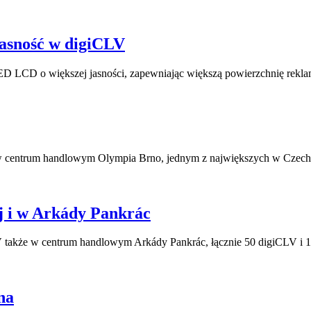
asność w digiCLV
D LCD o większej jasności, zapewniając większą powierzchnię rekl
w centrum handlowym Olympia Brno, jednym z największych w Czech
j i w Arkády Pankrác
 także w centrum handlowym Arkády Pankrác, łącznie 50 digiCLV i 1
na