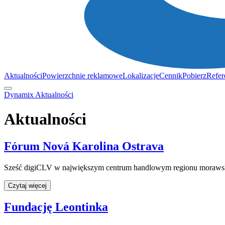
Aktualności
Powierzchnie reklamowe
Lokalizacje
Cennik
Pobierz
Refer
Dynamix
Aktualności
Aktualności
Fórum Nová Karolina Ostrava
Sześć digiCLV w największym centrum handlowym regionu morawsk
Czytaj więcej
Fundację Leontinka