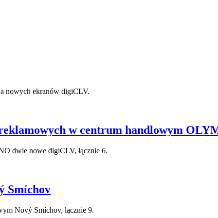
cja nowych ekranów digiCLV.
i reklamowych w centrum handlowym OL
O dwie nowe digiCLV, łącznie 6.
ý Smíchov
wym Nový Smíchov, łącznie 9.