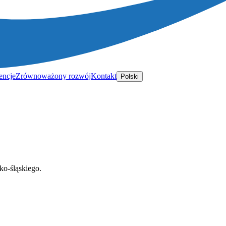
encje
Zrównoważony rozwój
Kontakt
Polski
o-śląskiego.