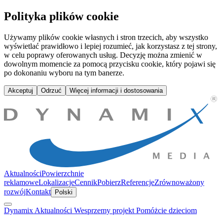
Wesprzemy projekt Pomóżcie dzieciom | Dynamix Media
Polityka plików cookie
Używamy plików cookie własnych i stron trzecich, aby wszystko
wyświetlać prawidłowo i lepiej rozumieć, jak korzystasz z tej strony,
w celu poprawy oferowanych usług. Decyzję można zmienić w
dowolnym momencie za pomocą przycisku cookie, który pojawi się
po dokonaniu wyboru na tym banerze.
Akceptuj
Odrzuć
Więcej informacji i dostosowania
Aktualności
Powierzchnie
reklamowe
Lokalizacje
Cennik
Pobierz
Referencje
Zrównoważony
rozwój
Kontakt
Polski
Dynamix
Aktualności
Wesprzemy projekt Pomóżcie dzieciom