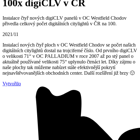
100x digiCLV v ČR
Instalace čtyř nových digiCLV panelů v OC Westfield Chodov
přivedla celkový počet digitálních citylightů v ČR na 100.
2021/11
Instalací nových čtyř ploch v OC Westfield Chodov se počet našich
digitálních citylightů dostal na trojciferné číslo. Od prvního digiCLV
o velikosti 71“ v OC PALLADIUM v roce 2007 až po stý panel o
aktuálně používané velikosti 75“ uplynulo čtrnáct let. Díky zájmu o
naše plochy tak můžeme nabízet stále efektivnější pokrytí
nejnavštěvovanějších obchodních center. Další rozšíření již brzy 🙂
Vytvořilo