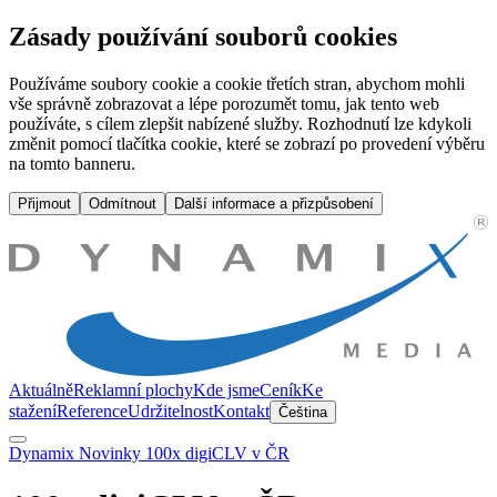
100x digiCLV v ČR | Dynamix Media
Zásady používání souborů cookies
Používáme soubory cookie a cookie třetích stran, abychom mohli
vše správně zobrazovat a lépe porozumět tomu, jak tento web
používáte, s cílem zlepšit nabízené služby. Rozhodnutí lze kdykoli
změnit pomocí tlačítka cookie, které se zobrazí po provedení výběru
na tomto banneru.
Přijmout
Odmítnout
Další informace a přizpůsobení
Aktuálně
Reklamní plochy
Kde jsme
Ceník
Ke
stažení
Reference
Udržitelnost
Kontakt
Čeština
Dynamix
Novinky
100x digiCLV v ČR