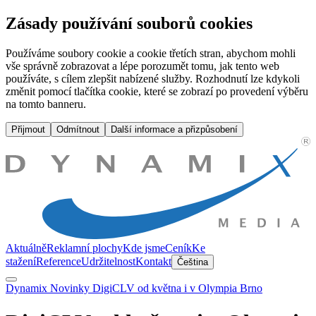
DigiCLV od května i v Olympia Brno | Dynamix Media
Zásady používání souborů cookies
Používáme soubory cookie a cookie třetích stran, abychom mohli
vše správně zobrazovat a lépe porozumět tomu, jak tento web
používáte, s cílem zlepšit nabízené služby. Rozhodnutí lze kdykoli
změnit pomocí tlačítka cookie, které se zobrazí po provedení výběru
na tomto banneru.
Přijmout
Odmítnout
Další informace a přizpůsobení
Aktuálně
Reklamní plochy
Kde jsme
Ceník
Ke
stažení
Reference
Udržitelnost
Kontakt
Čeština
Dynamix
Novinky
DigiCLV od května i v Olympia Brno